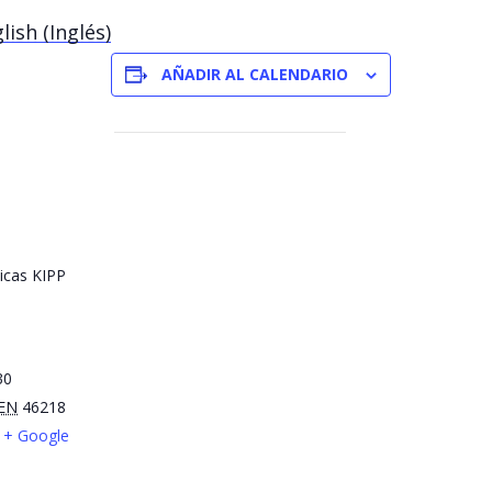
lish
(
Inglés
)
AÑADIR AL CALENDARIO
icas KIPP
30
EN
46218
+ Google