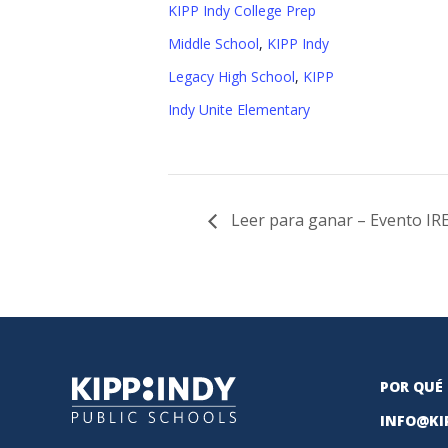
KIPP Indy College Prep
Middle School
,
KIPP Indy
Legacy High School
,
KIPP
Indy Unite Elementary
Leer para ganar – Evento IR
POR QUÉ 
INFO@KI