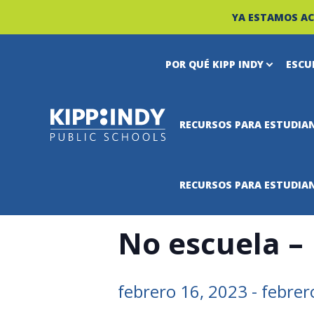
YA ESTAMOS AC
POR QUÉ KIPP INDY
ESCU
Skip
to
RECURSOS PARA ESTUDIAN
« Todos los Eventos
content
Este evento ha pasado.
RECURSOS PARA ESTUDIAN
No escuela –
febrero 16, 2023
-
febrer