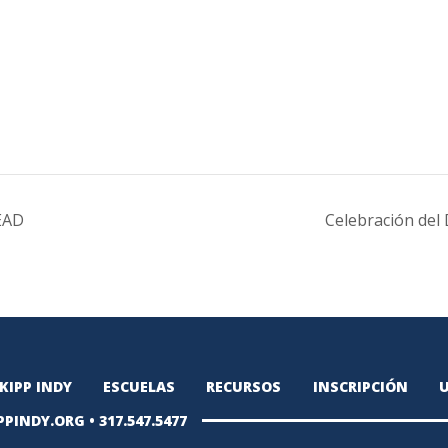
EAD
Celebración del 
KIPP INDY
ESCUELAS
RECURSOS
INSCRIPCIÓN
U
PPINDY.ORG
•
317.547.5477