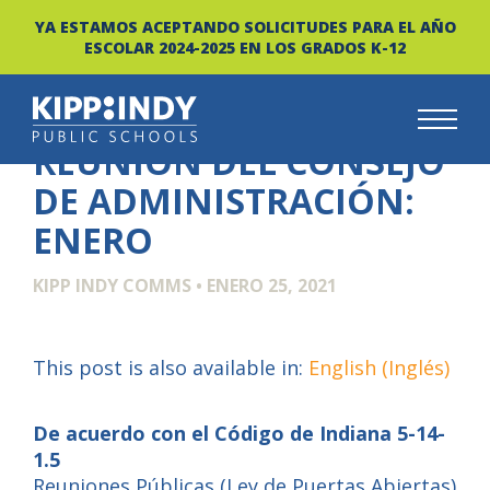
YA ESTAMOS ACEPTANDO SOLICITUDES PARA EL AÑO
ESCOLAR 2024-2025 EN LOS GRADOS K-12
REUNIÓN DEL CONSEJO
Skip
to
DE ADMINISTRACIÓN:
content
ENERO
KIPP INDY COMMS
•
ENERO 25, 2021
This post is also available in:
English
(
Inglés
)
De acuerdo con
el Código de Indiana 5-14-
1.5
Reuniones Públicas (Ley de Puertas Abiertas)