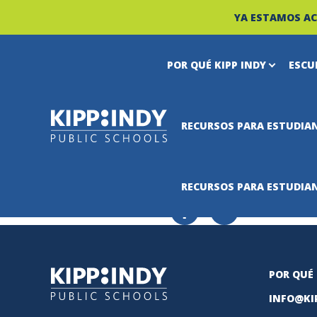
YA ESTAMOS AC
POR QUÉ KIPP INDY
ESCU
ANDY SEIB
Skip
to
RECURSOS PARA ESTUDIAN
content
ana
•
agosto 18, 2021
RECURSOS PARA ESTUDIAN
COMPARTIR:
POR QUÉ 
INFO@KI